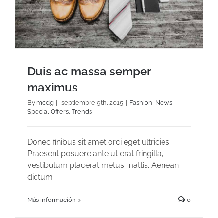
Duis ac massa semper
maximus
By
mcdg
|
septiembre 9th, 2015
|
Fashion
,
News
,
Special Offers
,
Trends
Duis ac massa semper maximus
Donec finibus sit amet orci eget ultricies.
Praesent posuere ante ut erat fringilla,
vestibulum placerat metus mattis. Aenean
dictum
Más información
0