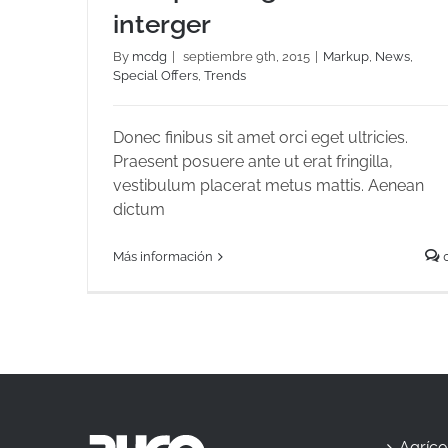
interger
By
mcdg
|
septiembre 9th, 2015
|
Markup
,
News
,
Special Offers
,
Trends
Duis porta egestas libero interger
Donec finibus sit amet orci eget ultricies.
Praesent posuere ante ut erat fringilla,
vestibulum placerat metus mattis. Aenean
dictum
Más información
Agríco