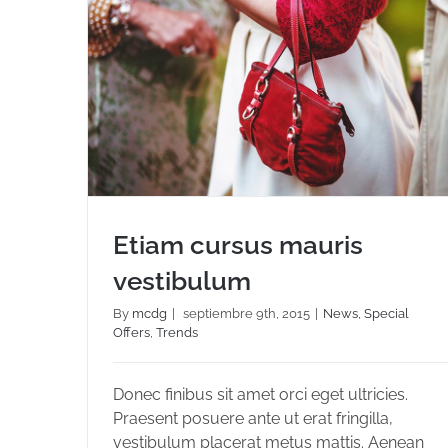
Etiam cursus mauris
vestibulum
By
mcdg
|
septiembre 9th, 2015
|
News
,
Special
Offers
,
Trends
Etiam cursus mauris vestibulum
Donec finibus sit amet orci eget ultricies.
Praesent posuere ante ut erat fringilla,
vestibulum placerat metus mattis. Aenean