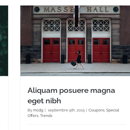
o
Aliquam posuere magna
eget nibh
By
mcdg
|
septiembre 9th, 2015
|
Coupons
,
Special
Offers
,
Trends
Aliquam posuere magna eget nibh