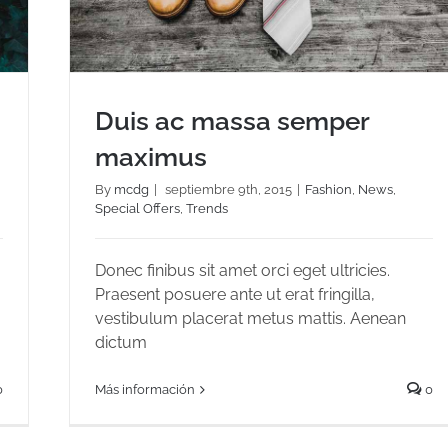
Duis ac massa semper
maximus
By
mcdg
|
septiembre 9th, 2015
|
Fashion
,
News
,
Special Offers
,
Trends
Duis ac massa semper maximus
Donec finibus sit amet orci eget ultricies.
Praesent posuere ante ut erat fringilla,
vestibulum placerat metus mattis. Aenean
dictum
0
Más información
0