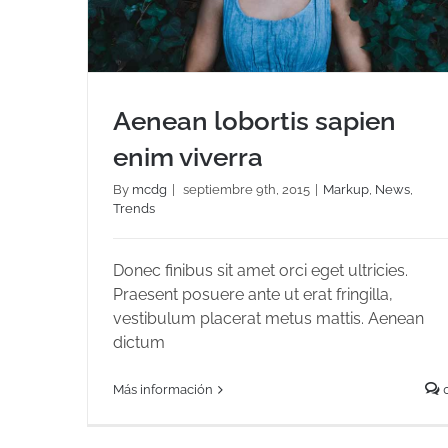
Aenean lobortis sapien
enim viverra
By
mcdg
|
septiembre 9th, 2015
|
Markup
,
News
,
Trends
Aenean lobortis sapien enim viverra
Donec finibus sit amet orci eget ultricies.
Praesent posuere ante ut erat fringilla,
vestibulum placerat metus mattis. Aenean
dictum
Más información