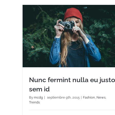
Nunc fermint nulla eu just
sem id
By
mcdg
|
septiembre 9th, 2015
|
Fashion
,
News
,
Trends
Nunc fermint nulla eu justo sem id