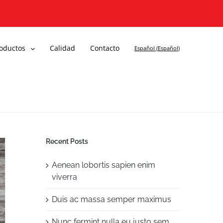
oductos
Calidad
Contacto
Español
(
Español
)
Recent Posts
Aenean lobortis sapien enim
viverra
Duis ac massa semper maximus
Nunc fermint nulla eu justo sem