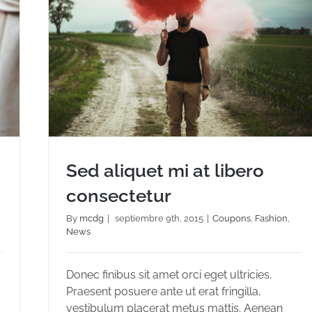
Sed aliquet mi at libero
consectetur
By
mcdg
|
septiembre 9th, 2015
|
Coupons
,
Fashion
,
News
Sed aliquet mi at libero consectetur
Donec finibus sit amet orci eget ultricies.
Praesent posuere ante ut erat fringilla,
vestibulum placerat metus mattis. Aenean