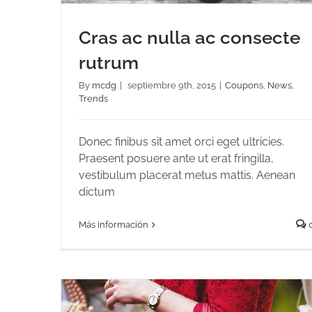
Cras ac nulla ac consecte
rutrum
By
mcdg
|
septiembre 9th, 2015
|
Coupons
,
News
,
Trends
Cras ac nulla ac consecte rutrum
Donec finibus sit amet orci eget ultricies.
Praesent posuere ante ut erat fringilla,
vestibulum placerat metus mattis. Aenean
dictum
Más información