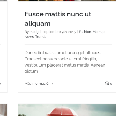
Fusce mattis nunc ut
aliquam
By
mcdg
|
septiembre 9th, 2015
|
Fashion
,
Markup
,
News
,
Trends
Fusce mattis nunc ut aliquam
Donec finibus sit amet orci eget ultricies.
Praesent posuere ante ut erat fringilla,
vestibulum placerat metus mattis. Aenean
dictum
0
Más información
0