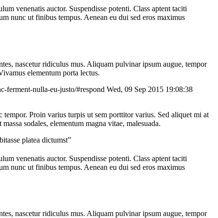
bulum venenatis auctor. Suspendisse potenti. Class aptent taciti
ndum nunc ut finibus tempus. Aenean eu dui sed eros maximus
montes, nascetur ridiculus mus. Aliquam pulvinar ipsum augue, tempor
. Vivamus elementum porta lectus.
nc-ferment-nulla-eu-justo/#respond
Wed, 09 Sep 2015 19:08:38
c tempor. Proin varius turpis ut sem porttitor varius. Sed aliquet mi at
d ut massa sodales, elementum magna vitae, malesuada.
bitasse platea dictumst”
bulum venenatis auctor. Suspendisse potenti. Class aptent taciti
ndum nunc ut finibus tempus. Aenean eu dui sed eros maximus
montes, nascetur ridiculus mus. Aliquam pulvinar ipsum augue, tempor