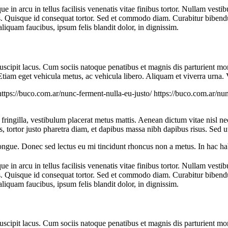
e in arcu in tellus facilisis venenatis vitae finibus tortor. Nullam vesti
eos. Quisque id consequat tortor. Sed et commodo diam. Curabitur bibe
iquam faucibus, ipsum felis blandit dolor, in dignissim.
c suscipit lacus. Cum sociis natoque penatibus et magnis dis parturient 
 Etiam eget vehicula metus, ac vehicula libero. Aliquam et viverra urna
https://buco.com.ar/nunc-ferment-nulla-eu-justo/
https://buco.com.ar/nu
t fringilla, vestibulum placerat metus mattis. Aenean dictum vitae nisl ne
as, tortor justo pharetra diam, et dapibus massa nibh dapibus risus. Se
congue. Donec sed lectus eu mi tincidunt rhoncus non a metus. In hac ha
e in arcu in tellus facilisis venenatis vitae finibus tortor. Nullam vesti
eos. Quisque id consequat tortor. Sed et commodo diam. Curabitur bibe
iquam faucibus, ipsum felis blandit dolor, in dignissim.
c suscipit lacus. Cum sociis natoque penatibus et magnis dis parturient 