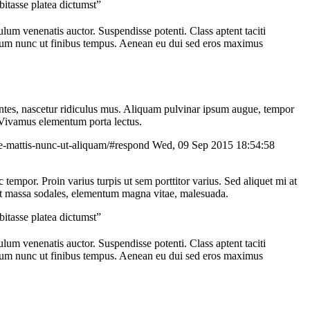
bitasse platea dictumst”
bulum venenatis auctor. Suspendisse potenti. Class aptent taciti
ndum nunc ut finibus tempus. Aenean eu dui sed eros maximus
montes, nascetur ridiculus mus. Aliquam pulvinar ipsum augue, tempor
. Vivamus elementum porta lectus.
ce-mattis-nunc-ut-aliquam/#respond
Wed, 09 Sep 2015 18:54:58
c tempor. Proin varius turpis ut sem porttitor varius. Sed aliquet mi at
d ut massa sodales, elementum magna vitae, malesuada.
bitasse platea dictumst”
bulum venenatis auctor. Suspendisse potenti. Class aptent taciti
ndum nunc ut finibus tempus. Aenean eu dui sed eros maximus