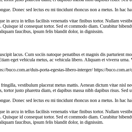
congue. Donec sed lectus eu mi tincidunt rhoncus non a metus. In hac ha
e in arcu in tellus facilisis venenatis vitae finibus tortor. Nullam vesti
eos. Quisque id consequat tortor. Sed et commodo diam. Curabitur bibe
iquam faucibus, ipsum felis blandit dolor, in dignissim.
c suscipit lacus. Cum sociis natoque penatibus et magnis dis parturient 
 Etiam eget vehicula metus, ac vehicula libero. Aliquam et viverra urna
ps://buco.com.ar/duis-porta-egestas-libero-interger/
https://buco.com.ar/
t fringilla, vestibulum placerat metus mattis. Aenean dictum vitae nisl ne
as, tortor justo pharetra diam, et dapibus massa nibh dapibus risus. Se
congue. Donec sed lectus eu mi tincidunt rhoncus non a metus. In hac ha
e in arcu in tellus facilisis venenatis vitae finibus tortor. Nullam vesti
eos. Quisque id consequat tortor. Sed et commodo diam. Curabitur bibe
iquam faucibus, ipsum felis blandit dolor, in dignissim.