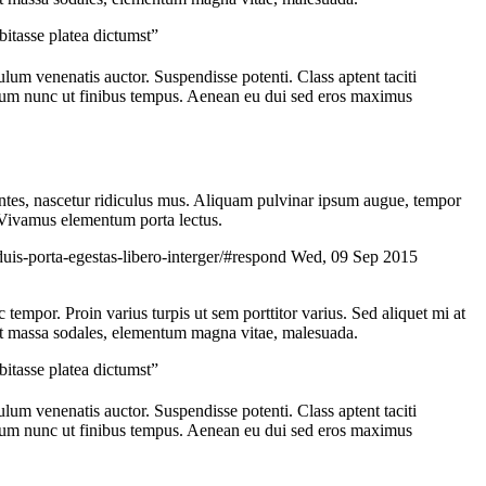
bitasse platea dictumst”
bulum venenatis auctor. Suspendisse potenti. Class aptent taciti
ndum nunc ut finibus tempus. Aenean eu dui sed eros maximus
montes, nascetur ridiculus mus. Aliquam pulvinar ipsum augue, tempor
. Vivamus elementum porta lectus.
duis-porta-egestas-libero-interger/#respond
Wed, 09 Sep 2015
c tempor. Proin varius turpis ut sem porttitor varius. Sed aliquet mi at
d ut massa sodales, elementum magna vitae, malesuada.
bitasse platea dictumst”
bulum venenatis auctor. Suspendisse potenti. Class aptent taciti
ndum nunc ut finibus tempus. Aenean eu dui sed eros maximus