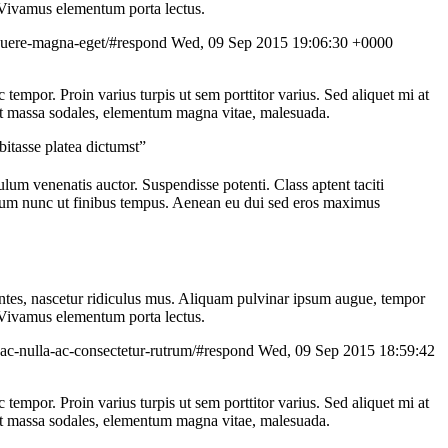
. Vivamus elementum porta lectus.
suere-magna-eget/#respond
Wed, 09 Sep 2015 19:06:30 +0000
c tempor. Proin varius turpis ut sem porttitor varius. Sed aliquet mi at
d ut massa sodales, elementum magna vitae, malesuada.
bitasse platea dictumst”
bulum venenatis auctor. Suspendisse potenti. Class aptent taciti
ndum nunc ut finibus tempus. Aenean eu dui sed eros maximus
montes, nascetur ridiculus mus. Aliquam pulvinar ipsum augue, tempor
. Vivamus elementum porta lectus.
-ac-nulla-ac-consectetur-rutrum/#respond
Wed, 09 Sep 2015 18:59:42
c tempor. Proin varius turpis ut sem porttitor varius. Sed aliquet mi at
d ut massa sodales, elementum magna vitae, malesuada.