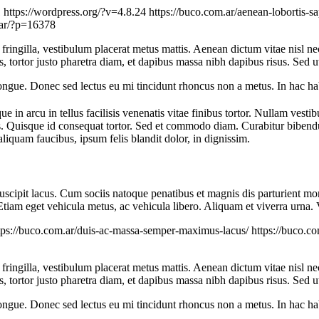
1
https://wordpress.org/?v=4.8.24
https://buco.com.ar/aenean-lobortis-s
.ar/?p=16378
t fringilla, vestibulum placerat metus mattis. Aenean dictum vitae nisl ne
as, tortor justo pharetra diam, et dapibus massa nibh dapibus risus. Se
congue. Donec sed lectus eu mi tincidunt rhoncus non a metus. In hac ha
e in arcu in tellus facilisis venenatis vitae finibus tortor. Nullam vesti
eos. Quisque id consequat tortor. Sed et commodo diam. Curabitur bibe
iquam faucibus, ipsum felis blandit dolor, in dignissim.
c suscipit lacus. Cum sociis natoque penatibus et magnis dis parturient 
 Etiam eget vehicula metus, ac vehicula libero. Aliquam et viverra urna
tps://buco.com.ar/duis-ac-massa-semper-maximus-lacus/
https://buco.c
t fringilla, vestibulum placerat metus mattis. Aenean dictum vitae nisl ne
as, tortor justo pharetra diam, et dapibus massa nibh dapibus risus. Se
congue. Donec sed lectus eu mi tincidunt rhoncus non a metus. In hac ha