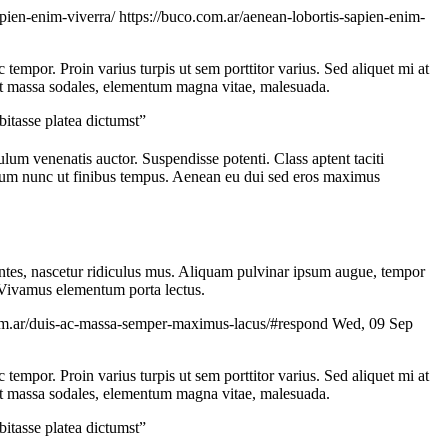
apien-enim-viverra/
https://buco.com.ar/aenean-lobortis-sapien-enim-
c tempor. Proin varius turpis ut sem porttitor varius. Sed aliquet mi at
d ut massa sodales, elementum magna vitae, malesuada.
bitasse platea dictumst”
bulum venenatis auctor. Suspendisse potenti. Class aptent taciti
ndum nunc ut finibus tempus. Aenean eu dui sed eros maximus
montes, nascetur ridiculus mus. Aliquam pulvinar ipsum augue, tempor
. Vivamus elementum porta lectus.
om.ar/duis-ac-massa-semper-maximus-lacus/#respond
Wed, 09 Sep
c tempor. Proin varius turpis ut sem porttitor varius. Sed aliquet mi at
d ut massa sodales, elementum magna vitae, malesuada.
bitasse platea dictumst”