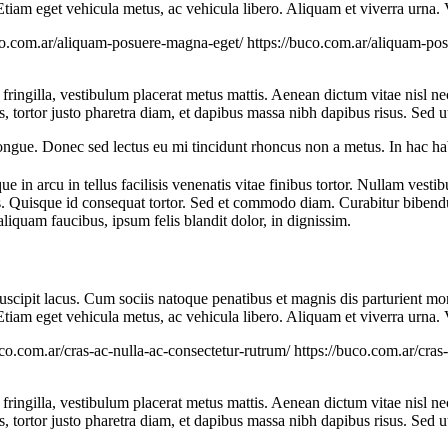
 Etiam eget vehicula metus, ac vehicula libero. Aliquam et viverra urna
co.com.ar/aliquam-posuere-magna-eget/
https://buco.com.ar/aliquam-po
t fringilla, vestibulum placerat metus mattis. Aenean dictum vitae nisl ne
as, tortor justo pharetra diam, et dapibus massa nibh dapibus risus. Se
congue. Donec sed lectus eu mi tincidunt rhoncus non a metus. In hac ha
e in arcu in tellus facilisis venenatis vitae finibus tortor. Nullam vesti
eos. Quisque id consequat tortor. Sed et commodo diam. Curabitur bibe
iquam faucibus, ipsum felis blandit dolor, in dignissim.
c suscipit lacus. Cum sociis natoque penatibus et magnis dis parturient 
 Etiam eget vehicula metus, ac vehicula libero. Aliquam et viverra urna
uco.com.ar/cras-ac-nulla-ac-consectetur-rutrum/
https://buco.com.ar/cras
t fringilla, vestibulum placerat metus mattis. Aenean dictum vitae nisl ne
as, tortor justo pharetra diam, et dapibus massa nibh dapibus risus. Se