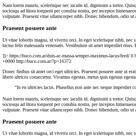
Nam lorem mauris, scelerisque nec iaculis id, dignissim a tortor. Quisqu
sociosqu ad litora torquent per conubia nostra, per inceptos himena
vulputate. Praesent vitae ullamcorper nibh. Donec bibendum, odio ut al
Praesent posuere ante
Ut vitae lobortis magna, id viverra orci. In eget scelerisque nibh, ne
luctus felis malesuada venenatis. Vestibulum sit amet imperdiet risus.
]]>
https://buco.com.ar/duis-ac-massa-semper-maximus-lacus/feed/
0
+0000
http://buco.com.ar/?p=16372
Donec finibus sit amet orci eget ultricies. Praesent posuere ante ut era
libero ultrices consectetur. Vivamus egestas, metus quis egestas egest
“In eu ultricies lacus. Phasellus non ante nec neque imperdiet 
Nam lorem mauris, scelerisque nec iaculis id, dignissim a tortor. Quisqu
sociosqu ad litora torquent per conubia nostra, per inceptos himena
vulputate. Praesent vitae ullamcorper nibh. Donec bibendum, odio ut al
Praesent posuere ante
Ut vitae lobortis magna, id viverra orci. In eget scelerisque nibh, ne