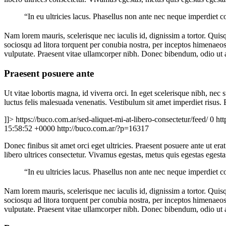
“In eu ultricies lacus. Phasellus non ante nec neque imperdiet 
Nam lorem mauris, scelerisque nec iaculis id, dignissim a tortor. Quisqu
sociosqu ad litora torquent per conubia nostra, per inceptos himena
vulputate. Praesent vitae ullamcorper nibh. Donec bibendum, odio ut al
Praesent posuere ante
Ut vitae lobortis magna, id viverra orci. In eget scelerisque nibh, ne
luctus felis malesuada venenatis. Vestibulum sit amet imperdiet risus.
]]>
https://buco.com.ar/sed-aliquet-mi-at-libero-consectetur/feed/
0
htt
15:58:52 +0000
http://buco.com.ar/?p=16317
Donec finibus sit amet orci eget ultricies. Praesent posuere ante ut era
libero ultrices consectetur. Vivamus egestas, metus quis egestas egest
“In eu ultricies lacus. Phasellus non ante nec neque imperdiet 
Nam lorem mauris, scelerisque nec iaculis id, dignissim a tortor. Quisqu
sociosqu ad litora torquent per conubia nostra, per inceptos himena
vulputate. Praesent vitae ullamcorper nibh. Donec bibendum, odio ut al