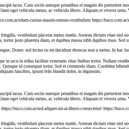
c suscipit lacus. Cum sociis natoque penatibus et magnis dis parturient 
 Etiam eget vehicula metus, ac vehicula libero. Aliquam et viverra urna
uco.com.ar/etiam-cursus-mauris-rutrum-vestibulum/
https://buco.com.ar
t fringilla, vestibulum placerat metus mattis. Aenean dictum vitae nisl ne
as, tortor justo pharetra diam, et dapibus massa nibh dapibus risus. Se
congue. Donec sed lectus eu mi tincidunt rhoncus non a metus. In hac ha
e in arcu in tellus facilisis venenatis vitae finibus tortor. Nullam vesti
eos. Quisque id consequat tortor. Sed et commodo diam. Curabitur bibe
iquam faucibus, ipsum felis blandit dolor, in dignissim.
c suscipit lacus. Cum sociis natoque penatibus et magnis dis parturient 
 Etiam eget vehicula metus, ac vehicula libero. Aliquam et viverra urna
0
https://buco.com.ar/sed-aliquet-mi-at-libero-consectetur/
https://buco.c
t fringilla, vestibulum placerat metus mattis. Aenean dictum vitae nisl ne
as, tortor justo pharetra diam, et dapibus massa nibh dapibus risus. Se