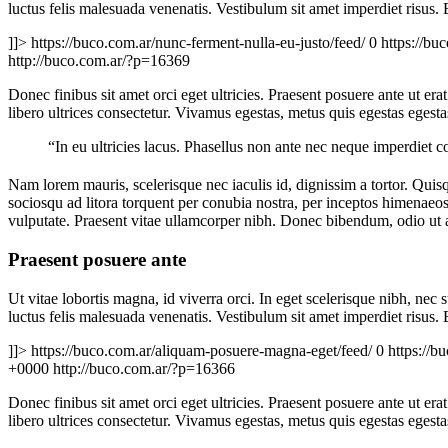
luctus felis malesuada venenatis. Vestibulum sit amet imperdiet risus.
]]>
https://buco.com.ar/nunc-ferment-nulla-eu-justo/feed/
0
https://bu
http://buco.com.ar/?p=16369
Donec finibus sit amet orci eget ultricies. Praesent posuere ante ut era
libero ultrices consectetur. Vivamus egestas, metus quis egestas egest
“In eu ultricies lacus. Phasellus non ante nec neque imperdiet 
Nam lorem mauris, scelerisque nec iaculis id, dignissim a tortor. Quisqu
sociosqu ad litora torquent per conubia nostra, per inceptos himena
vulputate. Praesent vitae ullamcorper nibh. Donec bibendum, odio ut al
Praesent posuere ante
Ut vitae lobortis magna, id viverra orci. In eget scelerisque nibh, ne
luctus felis malesuada venenatis. Vestibulum sit amet imperdiet risus.
]]>
https://buco.com.ar/aliquam-posuere-magna-eget/feed/
0
https://b
+0000
http://buco.com.ar/?p=16366
Donec finibus sit amet orci eget ultricies. Praesent posuere ante ut era
libero ultrices consectetur. Vivamus egestas, metus quis egestas egest