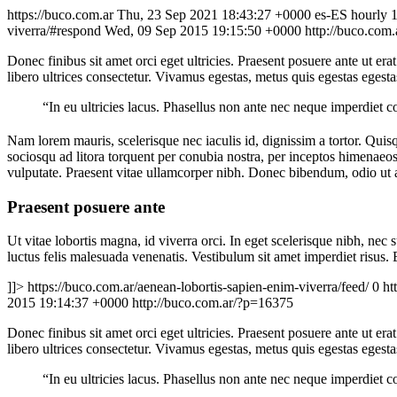
https://buco.com.ar
Thu, 23 Sep 2021 18:43:27 +0000
es-ES
hourly
viverra/#respond
Wed, 09 Sep 2015 19:15:50 +0000
http://buco.com
Donec finibus sit amet orci eget ultricies. Praesent posuere ante ut era
libero ultrices consectetur. Vivamus egestas, metus quis egestas egest
“In eu ultricies lacus. Phasellus non ante nec neque imperdiet 
Nam lorem mauris, scelerisque nec iaculis id, dignissim a tortor. Quisqu
sociosqu ad litora torquent per conubia nostra, per inceptos himena
vulputate. Praesent vitae ullamcorper nibh. Donec bibendum, odio ut al
Praesent posuere ante
Ut vitae lobortis magna, id viverra orci. In eget scelerisque nibh, ne
luctus felis malesuada venenatis. Vestibulum sit amet imperdiet risus.
]]>
https://buco.com.ar/aenean-lobortis-sapien-enim-viverra/feed/
0
ht
2015 19:14:37 +0000
http://buco.com.ar/?p=16375
Donec finibus sit amet orci eget ultricies. Praesent posuere ante ut era
libero ultrices consectetur. Vivamus egestas, metus quis egestas egest
“In eu ultricies lacus. Phasellus non ante nec neque imperdiet 