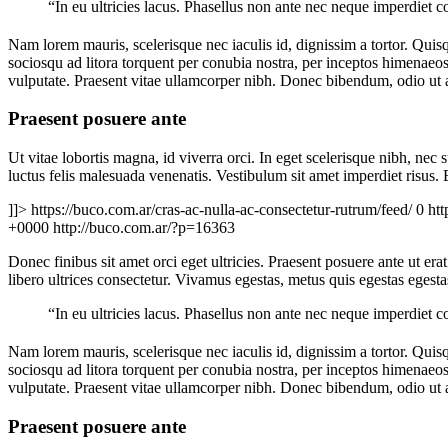
“In eu ultricies lacus. Phasellus non ante nec neque imperdiet 
Nam lorem mauris, scelerisque nec iaculis id, dignissim a tortor. Quisqu
sociosqu ad litora torquent per conubia nostra, per inceptos himena
vulputate. Praesent vitae ullamcorper nibh. Donec bibendum, odio ut al
Praesent posuere ante
Ut vitae lobortis magna, id viverra orci. In eget scelerisque nibh, ne
luctus felis malesuada venenatis. Vestibulum sit amet imperdiet risus.
]]>
https://buco.com.ar/cras-ac-nulla-ac-consectetur-rutrum/feed/
0
htt
+0000
http://buco.com.ar/?p=16363
Donec finibus sit amet orci eget ultricies. Praesent posuere ante ut era
libero ultrices consectetur. Vivamus egestas, metus quis egestas egest
“In eu ultricies lacus. Phasellus non ante nec neque imperdiet 
Nam lorem mauris, scelerisque nec iaculis id, dignissim a tortor. Quisqu
sociosqu ad litora torquent per conubia nostra, per inceptos himena
vulputate. Praesent vitae ullamcorper nibh. Donec bibendum, odio ut al
Praesent posuere ante