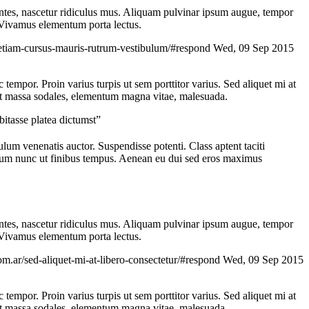
montes, nascetur ridiculus mus. Aliquam pulvinar ipsum augue, tempor
. Vivamus elementum porta lectus.
/etiam-cursus-mauris-rutrum-vestibulum/#respond
Wed, 09 Sep 2015
c tempor. Proin varius turpis ut sem porttitor varius. Sed aliquet mi at
d ut massa sodales, elementum magna vitae, malesuada.
bitasse platea dictumst”
bulum venenatis auctor. Suspendisse potenti. Class aptent taciti
ndum nunc ut finibus tempus. Aenean eu dui sed eros maximus
montes, nascetur ridiculus mus. Aliquam pulvinar ipsum augue, tempor
. Vivamus elementum porta lectus.
om.ar/sed-aliquet-mi-at-libero-consectetur/#respond
Wed, 09 Sep 2015
c tempor. Proin varius turpis ut sem porttitor varius. Sed aliquet mi at
d ut massa sodales, elementum magna vitae, malesuada.