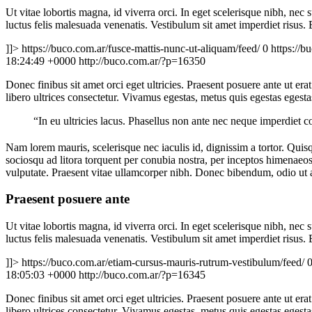
Ut vitae lobortis magna, id viverra orci. In eget scelerisque nibh, ne
luctus felis malesuada venenatis. Vestibulum sit amet imperdiet risus.
]]>
https://buco.com.ar/fusce-mattis-nunc-ut-aliquam/feed/
0
https://b
18:24:49 +0000
http://buco.com.ar/?p=16350
Donec finibus sit amet orci eget ultricies. Praesent posuere ante ut era
libero ultrices consectetur. Vivamus egestas, metus quis egestas egest
“In eu ultricies lacus. Phasellus non ante nec neque imperdiet 
Nam lorem mauris, scelerisque nec iaculis id, dignissim a tortor. Quisqu
sociosqu ad litora torquent per conubia nostra, per inceptos himena
vulputate. Praesent vitae ullamcorper nibh. Donec bibendum, odio ut al
Praesent posuere ante
Ut vitae lobortis magna, id viverra orci. In eget scelerisque nibh, ne
luctus felis malesuada venenatis. Vestibulum sit amet imperdiet risus.
]]>
https://buco.com.ar/etiam-cursus-mauris-rutrum-vestibulum/feed/
18:05:03 +0000
http://buco.com.ar/?p=16345
Donec finibus sit amet orci eget ultricies. Praesent posuere ante ut era
libero ultrices consectetur. Vivamus egestas, metus quis egestas egest