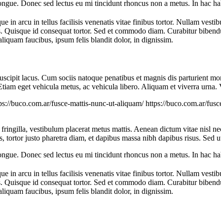
congue. Donec sed lectus eu mi tincidunt rhoncus non a metus. In hac ha
e in arcu in tellus facilisis venenatis vitae finibus tortor. Nullam vesti
eos. Quisque id consequat tortor. Sed et commodo diam. Curabitur bibe
iquam faucibus, ipsum felis blandit dolor, in dignissim.
c suscipit lacus. Cum sociis natoque penatibus et magnis dis parturient 
 Etiam eget vehicula metus, ac vehicula libero. Aliquam et viverra urna
ps://buco.com.ar/fusce-mattis-nunc-ut-aliquam/
https://buco.com.ar/fus
t fringilla, vestibulum placerat metus mattis. Aenean dictum vitae nisl ne
as, tortor justo pharetra diam, et dapibus massa nibh dapibus risus. Se
congue. Donec sed lectus eu mi tincidunt rhoncus non a metus. In hac ha
e in arcu in tellus facilisis venenatis vitae finibus tortor. Nullam vesti
eos. Quisque id consequat tortor. Sed et commodo diam. Curabitur bibe
iquam faucibus, ipsum felis blandit dolor, in dignissim.