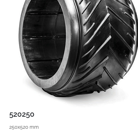
520250
250x520 mm