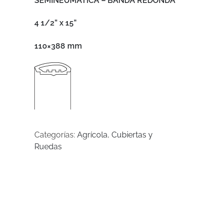
SEMINEUMÁTICA – BANDA REDONDA
4 1/2” x 15”
110×388 mm
Categorías:
Agrícola
,
Cubiertas y
Ruedas