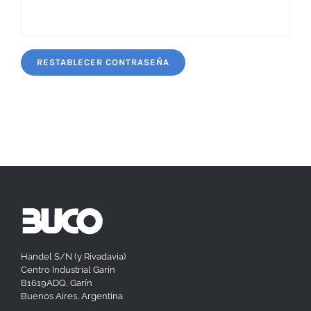
Handel S/N (y Rivadavia)
Centro Industrial Garín
B1619ADQ, Garín
Buenos Aires, Argentina